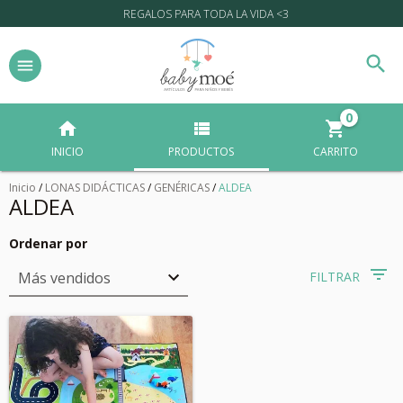
REGALOS PARA TODA LA VIDA <3
0
INICIO
PRODUCTOS
CARRITO
Inicio
/
LONAS DIDÁCTICAS
/
GENÉRICAS
/
ALDEA
ALDEA
Ordenar por
FILTRAR