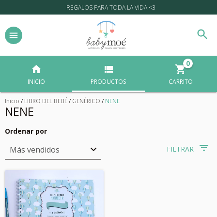
REGALOS PARA TODA LA VIDA <3
0
INICIO
PRODUCTOS
CARRITO
Inicio
/
LIBRO DEL BEBÉ
/
GENÉRICO
/
NENE
NENE
Ordenar por
FILTRAR